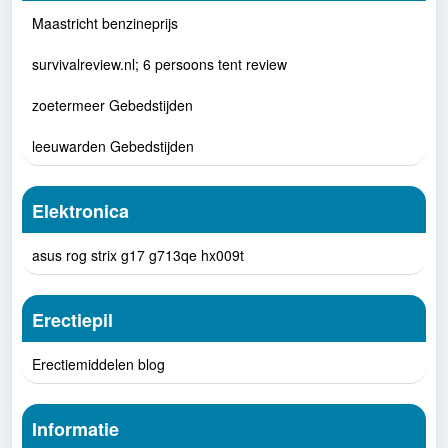
Maastricht benzineprijs
survivalreview.nl; 6 persoons tent review
zoetermeer Gebedstijden
leeuwarden Gebedstijden
Elektronica
asus rog strix g17 g713qe hx009t
Erectiepil
Erectiemiddelen blog
Informatie